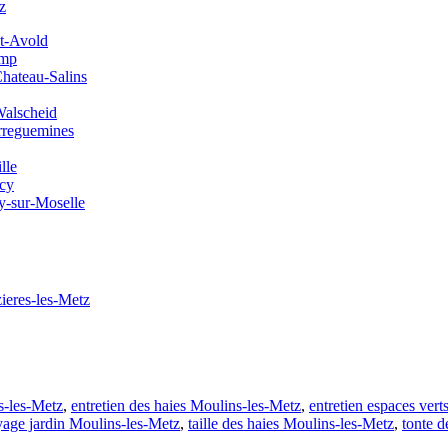
z
nt-Avold
amp
Chateau-Salins
Walscheid
rreguemines
lle
ncy
y-sur-Moselle
zieres-les-Metz
s-les-Metz
,
entretien des haies Moulins-les-Metz
,
entretien espaces ver
yage jardin Moulins-les-Metz
,
taille des haies Moulins-les-Metz
,
tonte d