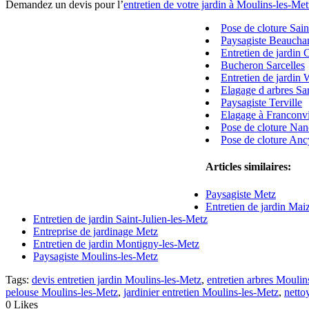
Demandez un devis pour l’
entretien de votre jardin à Moulins-les-Met
Pose de cloture Sai
Paysagiste Beauch
Entretien de jardin 
Bucheron Sarcelles
Entretien de jardin 
Elagage d arbres Sa
Paysagiste Terville
Elagage à Franconvi
Pose de cloture Na
Pose de cloture Anc
Articles similaires:
Paysagiste Metz
Entretien de jardin Mai
Entretien de jardin Saint-Julien-les-Metz
Entreprise de jardinage Metz
Entretien de jardin Montigny-les-Metz
Paysagiste Moulins-les-Metz
Tags:
devis entretien jardin Moulins-les-Metz
,
entretien arbres Moulin
pelouse Moulins-les-Metz
,
jardinier entretien Moulins-les-Metz
,
netto
0
Likes