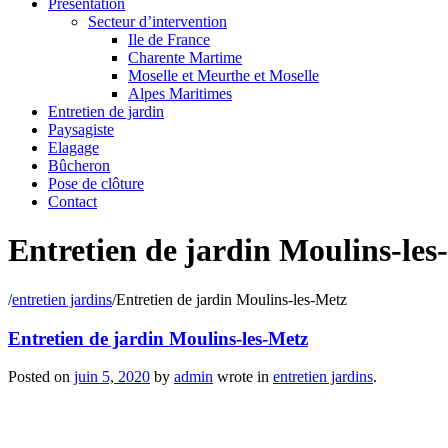
Présentation
Secteur d’intervention
Ile de France
Charente Martime
Moselle et Meurthe et Moselle
Alpes Maritimes
Entretien de jardin
Paysagiste
Elagage
Bûcheron
Pose de clôture
Contact
Entretien de jardin Moulins-les
/
entretien jardins
/
Entretien de jardin Moulins-les-Metz
Entretien de jardin Moulins-les-Metz
Posted on
juin 5, 2020
by
admin
wrote in
entretien jardins
.