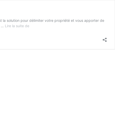
t la solution pour délimiter votre propriété et vous apporter de
Pose
 à …
Lire la suite de
de
clôture
en
Charente
Maritime