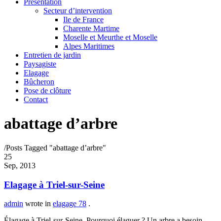
Présentation
Secteur d’intervention
Ile de France
Charente Martime
Moselle et Meurthe et Moselle
Alpes Maritimes
Entretien de jardin
Paysagiste
Elagage
Bûcheron
Pose de clôture
Contact
abattage d’arbre
/
Posts Tagged "abattage d’arbre"
25
Sep, 2013
Elagage à Triel-sur-Seine
admin
wrote in
elagage 78
.
Élagage à Triel-sur-Seine, Pourquoi élaguer ? Un arbre a besoin