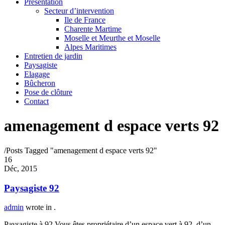
Présentation
Secteur d’intervention
Ile de France
Charente Martime
Moselle et Meurthe et Moselle
Alpes Maritimes
Entretien de jardin
Paysagiste
Elagage
Bûcheron
Pose de clôture
Contact
amenagement d espace verts 92
/
Posts Tagged "amenagement d espace verts 92"
16
Déc, 2015
Paysagiste 92
admin
wrote in
.
Paysagiste à 92 Vous êtes propriétaire d’un espace vert à 92, d’un