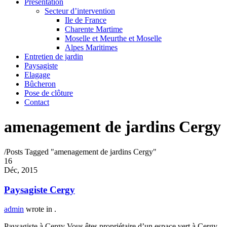
Présentation
Secteur d’intervention
Ile de France
Charente Martime
Moselle et Meurthe et Moselle
Alpes Maritimes
Entretien de jardin
Paysagiste
Elagage
Bûcheron
Pose de clôture
Contact
amenagement de jardins Cergy
/
Posts Tagged "amenagement de jardins Cergy"
16
Déc, 2015
Paysagiste Cergy
admin
wrote in
.
Paysagiste à Cergy Vous êtes propriétaire d’un espace vert à Cergy,