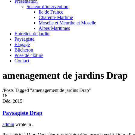
Présentation
Secteur d’intervention
Ile de France
Charente Martime
Moselle et Meurthe et Moselle
Alpes Maritimes
Entretien de jardin
Paysagiste
Elagage
Bûcheron
Pose de clôture
Contact
amenagement de jardins Drap
/
Posts Tagged "amenagement de jardins Drap"
16
Déc, 2015
Paysagiste Drap
admin
wrote in
.
Paysagiste à Drap Vous êtes propriétaire d’un espace vert à Drap, d’un 