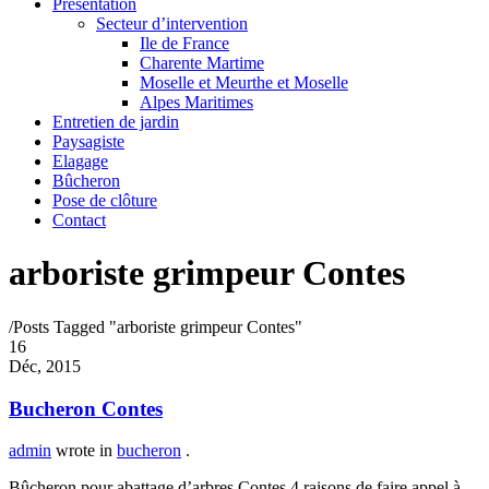
Présentation
Secteur d’intervention
Ile de France
Charente Martime
Moselle et Meurthe et Moselle
Alpes Maritimes
Entretien de jardin
Paysagiste
Elagage
Bûcheron
Pose de clôture
Contact
arboriste grimpeur Contes
/
Posts Tagged "arboriste grimpeur Contes"
16
Déc, 2015
Bucheron Contes
admin
wrote in
bucheron
.
Bûcheron pour abattage d’arbres Contes 4 raisons de faire appel à