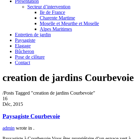
Présentation
Secteur d’intervention
Ile de France
Charente Martime
Moselle et Meurthe et Moselle
Alpes Maritimes
Entretien de jardin
Paysagiste
Elagage
Bûcheron
Pose de clôture
Contact
creation de jardins Courbevoie
/
Posts Tagged "creation de jardins Courbevoie"
16
Déc, 2015
Paysagiste Courbevoie
admin
wrote in
.
Paysagiste à Courbevoie Vous êtes propriétaire d’un espace vert à