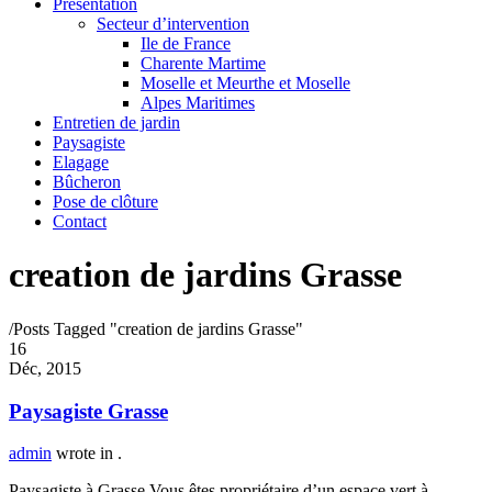
Présentation
Secteur d’intervention
Ile de France
Charente Martime
Moselle et Meurthe et Moselle
Alpes Maritimes
Entretien de jardin
Paysagiste
Elagage
Bûcheron
Pose de clôture
Contact
creation de jardins Grasse
/
Posts Tagged "creation de jardins Grasse"
16
Déc, 2015
Paysagiste Grasse
admin
wrote in
.
Paysagiste à Grasse Vous êtes propriétaire d’un espace vert à