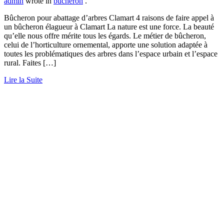
admin
wrote in
bucheron
.
Bûcheron pour abattage d’arbres Clamart 4 raisons de faire appel à
un bûcheron élagueur à Clamart La nature est une force. La beauté
qu’elle nous offre mérite tous les égards. Le métier de bûcheron,
celui de l’horticulture ornemental, apporte une solution adaptée à
toutes les problématiques des arbres dans l’espace urbain et l’espace
rural. Faites […]
Lire la Suite