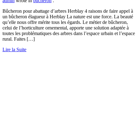
admin
wrote in
bucheron
.
Bûcheron pour abattage d’arbres Herblay 4 raisons de faire appel à
un bûcheron élagueur à Herblay La nature est une force. La beauté
qu’elle nous offre mérite tous les égards. Le métier de bûcheron,
celui de l’horticulture ornemental, apporte une solution adaptée à
toutes les problématiques des arbres dans l’espace urbain et l’espace
rural. Faites […]
Lire la Suite