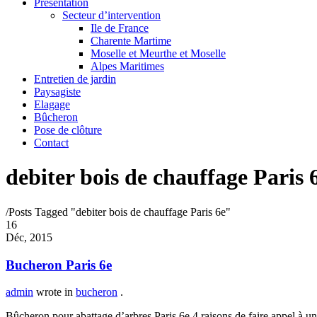
Présentation
Secteur d’intervention
Ile de France
Charente Martime
Moselle et Meurthe et Moselle
Alpes Maritimes
Entretien de jardin
Paysagiste
Elagage
Bûcheron
Pose de clôture
Contact
debiter bois de chauffage Paris 
/
Posts Tagged "debiter bois de chauffage Paris 6e"
16
Déc, 2015
Bucheron Paris 6e
admin
wrote in
bucheron
.
Bûcheron pour abattage d’arbres Paris 6e 4 raisons de faire appel à un