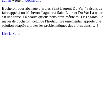
admin
wrote in
bucheron
.
Bûcheron pour abattage d’arbres Saint Laurent Du Var 4 raisons de
faire appel à un bûcheron élagueur à Saint Laurent Du Var La nature
est une force. La beauté qu’elle nous offre mérite tous les égards. Le
métier de bûcheron, celui de l’horticulture ornemental, apporte une
solution adaptée à toutes les problématiques des arbres dans […]
Lire la Suite