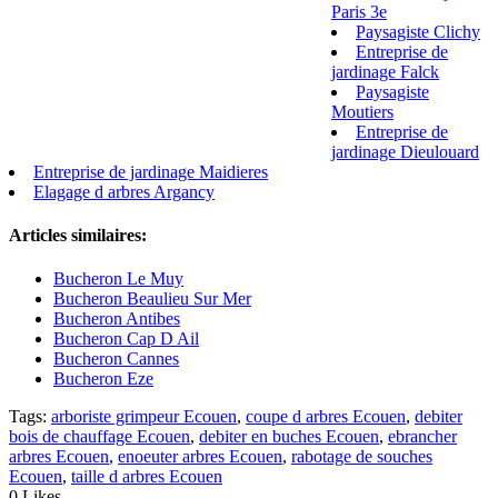
Paris 3e
Paysagiste Clichy
Entreprise de
jardinage Falck
Paysagiste
Moutiers
Entreprise de
jardinage Dieulouard
Entreprise de jardinage Maidieres
Elagage d arbres Argancy
Articles similaires:
Bucheron Le Muy
Bucheron Beaulieu Sur Mer
Bucheron Antibes
Bucheron Cap D Ail
Bucheron Cannes
Bucheron Eze
Tags:
arboriste grimpeur Ecouen
,
coupe d arbres Ecouen
,
debiter
bois de chauffage Ecouen
,
debiter en buches Ecouen
,
ebrancher
arbres Ecouen
,
enoeuter arbres Ecouen
,
rabotage de souches
Ecouen
,
taille d arbres Ecouen
0
Likes