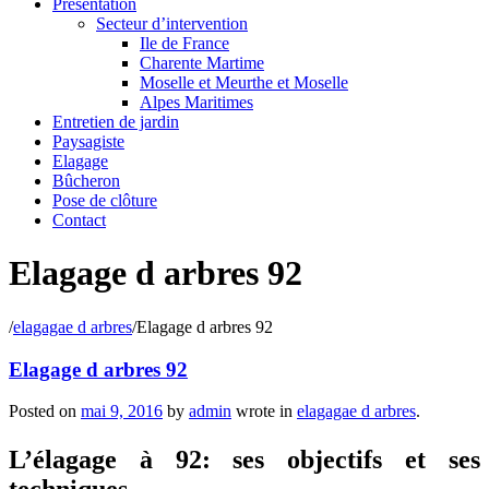
Présentation
Secteur d’intervention
Ile de France
Charente Martime
Moselle et Meurthe et Moselle
Alpes Maritimes
Entretien de jardin
Paysagiste
Elagage
Bûcheron
Pose de clôture
Contact
Elagage d arbres 92
/
elagagae d arbres
/
Elagage d arbres 92
Elagage d arbres 92
Posted on
mai 9, 2016
by
admin
wrote in
elagagae d arbres
.
L’élagage à 92: ses objectifs et ses
techniques