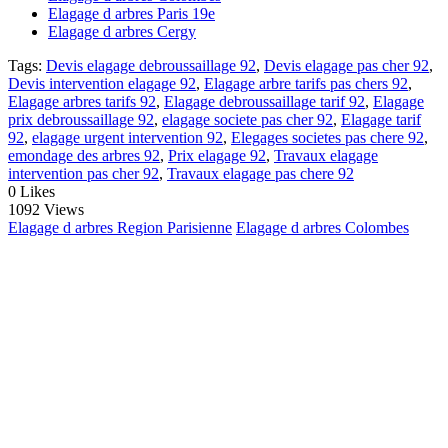
Elagage d arbres Paris 19e
Elagage d arbres Cergy
Tags:
Devis elagage debroussaillage 92
,
Devis elagage pas cher 92
,
Devis intervention elagage 92
,
Elagage arbre tarifs pas chers 92
,
Elagage arbres tarifs 92
,
Elagage debroussaillage tarif 92
,
Elagage
prix debroussaillage 92
,
elagage societe pas cher 92
,
Elagage tarif
92
,
elagage urgent intervention 92
,
Elegages societes pas chere 92
,
emondage des arbres 92
,
Prix elagage 92
,
Travaux elagage
intervention pas cher 92
,
Travaux elagage pas chere 92
0
Likes
1092 Views
Elagage d arbres Region Parisienne
Elagage d arbres Colombes