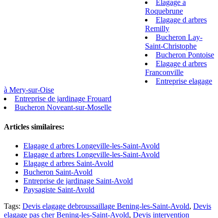
Elagage a
Roquebrune
Elagage d arbres
Remilly
Bucheron Lay-
Saint-Christophe
Bucheron Pontoise
Elagage d arbres
Franconville
Entreprise elagage
à Mery-sur-Oise
Entreprise de jardinage Frouard
Bucheron Noveant-sur-Moselle
Articles similaires:
Elagage d arbres Longeville-les-Saint-Avold
Elagage d arbres Longeville-les-Saint-Avold
Elagage d arbres Saint-Avold
Bucheron Saint-Avold
Entreprise de jardinage Saint-Avold
Paysagiste Saint-Avold
Tags:
Devis elagage debroussaillage Bening-les-Saint-Avold
,
Devis
elagage pas cher Bening-les-Saint-Avold
,
Devis intervention