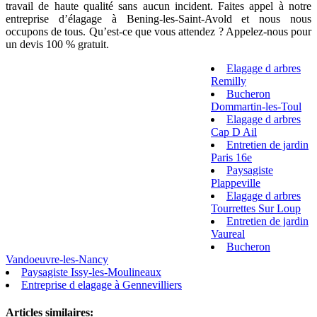
travail de haute qualité sans aucun incident. Faites appel à notre
entreprise d’élagage à Bening-les-Saint-Avold et nous nous
occupons de tous. Qu’est-ce que vous attendez ? Appelez-nous pour
un devis 100 % gratuit.
Elagage d arbres
Remilly
Bucheron
Dommartin-les-Toul
Elagage d arbres
Cap D Ail
Entretien de jardin
Paris 16e
Paysagiste
Plappeville
Elagage d arbres
Tourrettes Sur Loup
Entretien de jardin
Vaureal
Bucheron
Vandoeuvre-les-Nancy
Paysagiste Issy-les-Moulineaux
Entreprise d elagage à Gennevilliers
Articles similaires: