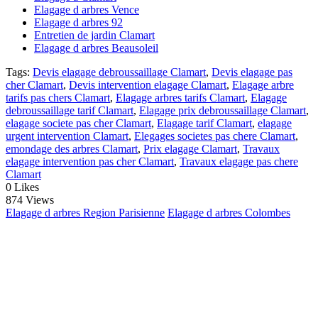
Elagage d arbres Vence
Elagage d arbres 92
Entretien de jardin Clamart
Elagage d arbres Beausoleil
Tags:
Devis elagage debroussaillage Clamart
,
Devis elagage pas
cher Clamart
,
Devis intervention elagage Clamart
,
Elagage arbre
tarifs pas chers Clamart
,
Elagage arbres tarifs Clamart
,
Elagage
debroussaillage tarif Clamart
,
Elagage prix debroussaillage Clamart
,
elagage societe pas cher Clamart
,
Elagage tarif Clamart
,
elagage
urgent intervention Clamart
,
Elegages societes pas chere Clamart
,
emondage des arbres Clamart
,
Prix elagage Clamart
,
Travaux
elagage intervention pas cher Clamart
,
Travaux elagage pas chere
Clamart
0
Likes
874 Views
Elagage d arbres Region Parisienne
Elagage d arbres Colombes