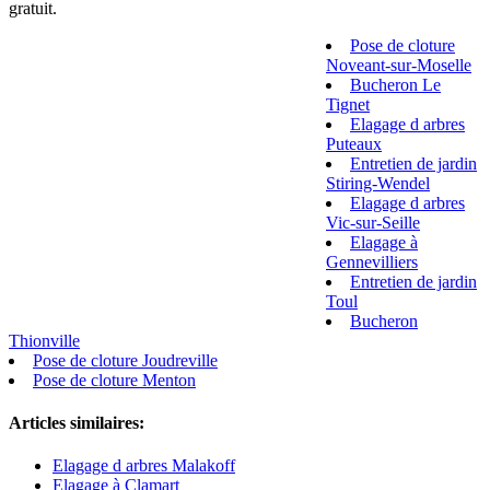
gratuit.
Pose de cloture
Noveant-sur-Moselle
Bucheron Le
Tignet
Elagage d arbres
Puteaux
Entretien de jardin
Stiring-Wendel
Elagage d arbres
Vic-sur-Seille
Elagage à
Gennevilliers
Entretien de jardin
Toul
Bucheron
Thionville
Pose de cloture Joudreville
Pose de cloture Menton
Articles similaires:
Elagage d arbres Malakoff
Elagage à Clamart