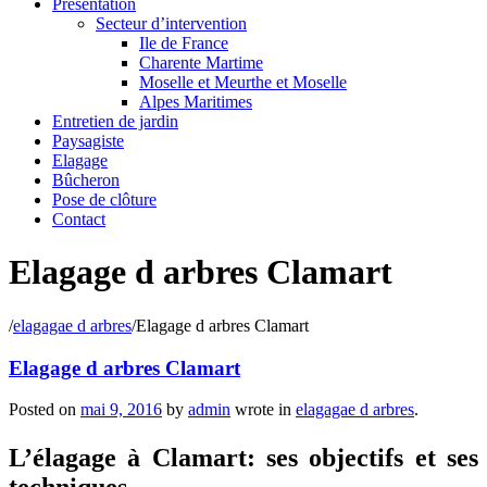
Présentation
Secteur d’intervention
Ile de France
Charente Martime
Moselle et Meurthe et Moselle
Alpes Maritimes
Entretien de jardin
Paysagiste
Elagage
Bûcheron
Pose de clôture
Contact
Elagage d arbres Clamart
/
elagagae d arbres
/
Elagage d arbres Clamart
Elagage d arbres Clamart
Posted on
mai 9, 2016
by
admin
wrote in
elagagae d arbres
.
L’élagage à Clamart: ses objectifs et ses
techniques