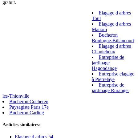
gratuit.
Elagage d arbres
Toul
Elagage d arbres
Manom
Bucheron
Boulogne-Billancourt
Elagage d arbres
Chanteheux
Entreprise de
jardinage
Hagondange
Entreprise elagage
à Pierrelaye
Entreprise de
jardinage Rurange-
les-Thionville
Bucheron Cocheren
Paysagiste Paris 17e
Bucheron Carling
Articles similaires:
Elagage d arbres 54