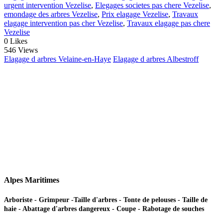
urgent intervention Vezelise
,
Elegages societes pas chere Vezelise
,
emondage des arbres Vezelise
,
Prix elagage Vezelise
,
Travaux
elagage intervention pas cher Vezelise
,
Travaux elagage pas chere
Vezelise
0
Likes
546 Views
Elagage d arbres Velaine-en-Haye
Elagage d arbres Albestroff
Alpes Maritimes
Arboriste - Grimpeur -Taille d'arbres - Tonte de pelouses - Taille de
haie - Abattage d'arbres dangereux - Coupe - Rabotage de souches