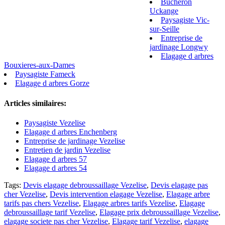
Bucheron
Uckange
Paysagiste Vic-
sur-Seille
Entreprise de
jardinage Longwy
Elagage d arbres
Bouxieres-aux-Dames
Paysagiste Fameck
Elagage d arbres Gorze
Articles similaires:
Paysagiste Vezelise
Elagage d arbres Enchenberg
Entreprise de jardinage Vezelise
Entretien de jardin Vezelise
Elagage d arbres 57
Elagage d arbres 54
Tags:
Devis elagage debroussaillage Vezelise
,
Devis elagage pas
cher Vezelise
,
Devis intervention elagage Vezelise
,
Elagage arbre
tarifs pas chers Vezelise
,
Elagage arbres tarifs Vezelise
,
Elagage
debroussaillage tarif Vezelise
,
Elagage prix debroussaillage Vezelise
,
elagage societe pas cher Vezelise
,
Elagage tarif Vezelise
,
elagage