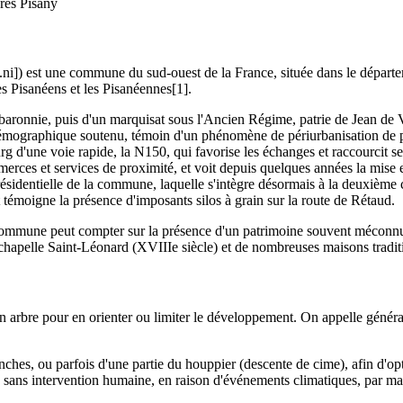
res Pisany
.ni]) est une commune du sud-ouest de la France, située dans le dépar
es Pisanéens et les Pisanéennes[1].
baronnie, puis d'un marquisat sous l'Ancien Régime, patrie de Jean de
émographique soutenu, témoin d'un phénomène de périurbanisation de p
g d'une voie rapide, la N150, qui favorise les échanges et raccourcit se
ces et services de proximité, et voit depuis quelques années la mise en
ésidentielle de la commune, laquelle s'intègre désormais à la deuxième 
 témoigne la présence d'imposants silos à grain sur la route de Rétaud.
mmune peut compter sur la présence d'un patrimoine souvent méconnu, a
chapelle Saint-Léonard (XVIIIe siècle) et de nombreuses maisons traditi
n arbre pour en orienter ou limiter le développement. On appelle généra
ches, ou parfois d'une partie du houppier (descente de cime), afin d'opti
sans intervention humaine, en raison d'événements climatiques, par ma