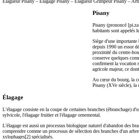
Elagueur Pisany – Élagage Pisany – Elagueur Grimpeur Pisany – Arb
Pisany
Pisany (prononcé [pi.za
habitants sont appelés l
Siège d'une importante 
depuis 1990 un essor d
proximité du centre-bour
conserve quelques commer
confirment la vocation r
agricole majeur, ce dont
Au cœur du bourg, la co
Pisany (XVe siècle), la 
Élagage
L’élagage consiste en la coupe de certaines branches (ébranchage) d'u
sylvicole, l'élagage fruitier et l'élagage ornemental.
L'élagage est aussi un processus biologique naturel d'abandon des bran
comprendre comme un processus de sélection des branches d'un arbre 
xylophages[2] spécialisés.