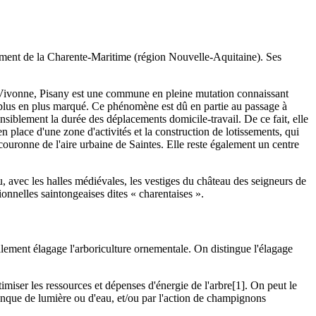
tement de la Charente-Maritime (région Nouvelle-Aquitaine). Ses
 Vivonne, Pisany est une commune en pleine mutation connaissant
lus en plus marqué. Ce phénomène est dû en partie au passage à
nsiblement la durée des déplacements domicile-travail. De ce fait, elle
 place d'une zone d'activités et la construction de lotissements, qui
couronne de l'aire urbaine de Saintes. Elle reste également un centre
vec les halles médiévales, les vestiges du château des seigneurs de
onnelles saintongeaises dites « charentaises ».
lement élagage l'arboriculture ornementale. On distingue l'élagage
miser les ressources et dépenses d'énergie de l'arbre[1]. On peut le
nque de lumière ou d'eau, et/ou par l'action de champignons