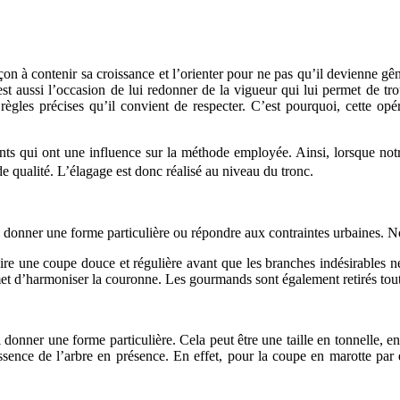
açon à contenir sa croissance et l’orienter pour ne pas qu’il devienne gê
t aussi l’occasion de lui redonner de la vigueur qui lui permet de trou
 règles précises qu’il convient de respecter. C’est pourquoi, cette op
nts qui ont une influence sur la méthode employée. Ainsi, lorsque notre
e qualité. L’élagage est donc réalisé au niveau du tronc.
i donner une forme particulière ou répondre aux contraintes urbaines. N
faire une coupe douce et régulière avant que les branches indésirables n
permet d’harmoniser la couronne. Les gourmands sont également retirés tou
ui donner une forme particulière. Cela peut être une taille en tonnelle,
nce de l’arbre en présence. En effet, pour la coupe en marotte par ex