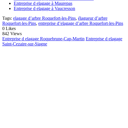
Entreprise d elagage à Maurepas
Entreprise d elagage à Vaucresson
Tags:
elagage d’arbre Roquefort-les-Pins
,
élagueur d’arbre
Roquefort-les-Pins
,
entreprise d’elagage d’arbre Roquefort-les-Pins
0
Likes
842 Views
Entreprise d elagage Roquebrune-Cap-Martin
Entreprise d elagage
Saint-Cezaire-sur-Siagne