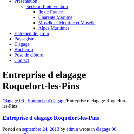
Présentation
Secteur d’intervention
Ile de France
Charente Martime
Moselle et Meurthe et Moselle
Alpes Maritimes
Entretien de jardin
Paysagiste
Elagage
Bûcheron
Pose de clôture
Contact
Entreprise d elagage
Roquefort-les-Pins
/
élagage 06
,
Entreprise d'élagage
/
Entreprise d elagage Roquefort-
les-Pins
Entreprise d elagage Roquefort-les-Pins
Posted on
septembre 24, 2013
by
admin
wrote in
élagage 06
,