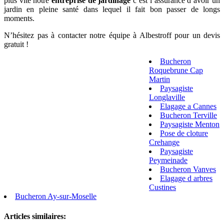
plus vite notre
entreprise de jardinage
c’est l’assurance d’avoir un
jardin en pleine santé dans lequel il fait bon passer de longs
moments.
N’hésitez pas à contacter notre équipe à Albestroff pour un devis
gratuit !
Bucheron
Roquebrune Cap
Martin
Paysagiste
Longlaville
Elagage a Cannes
Bucheron Terville
Paysagiste Menton
Pose de cloture
Crehange
Paysagiste
Peymeinade
Bucheron Vanves
Elagage d arbres
Custines
Bucheron Ay-sur-Moselle
Articles similaires: