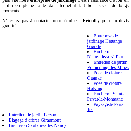
plus vite notre
entreprise de jardinage
c’est l’assurance d’avoir un
jardin en pleine santé dans lequel il fait bon passer de longs
moments.
N’hésitez pas à contacter notre équipe à Retonfey pour un devis
gratuit !
Entreprise de
jardinage Hettange-
Grande
Bucheron
Blainville-sur-l Eau
Entretien de jardin
Volmerange-les-Mines
Pose de cloture
Ottange
Pose de cloture
Holving
Bucheron Saint-
Privat-la-Montagne
Paysagiste Paris
1er
Entretien de jardin Persan
Elagage d arbres Giraumont
Bucheron Saulxures-les-Nancy