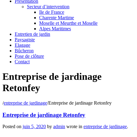
Présentation
Secteur d’intervention
Ile de France
Charente Martime
Moselle et Meurthe et Moselle
Alpes Maritimes
Entretien de jardin
Paysagiste
Elagage
Bûcheron
Pose de clôture
Contact
Entreprise de jardinage
Retonfey
/
entreprise de jardinage
/
Entreprise de jardinage Retonfey
Entreprise de jardinage Retonfey
Posted on
juin 5, 2020
by
admin
wrote in
entreprise de jardinage
.