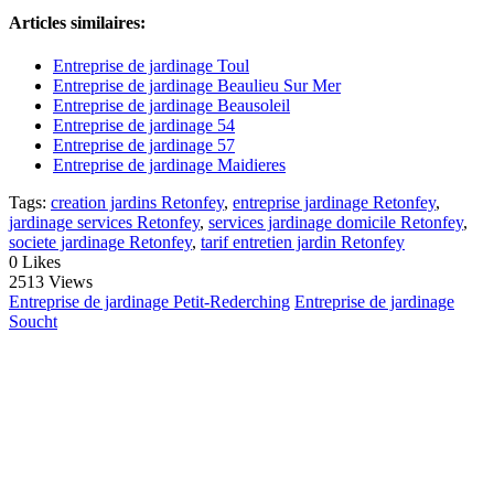
Articles similaires:
Entreprise de jardinage Toul
Entreprise de jardinage Beaulieu Sur Mer
Entreprise de jardinage Beausoleil
Entreprise de jardinage 54
Entreprise de jardinage 57
Entreprise de jardinage Maidieres
Tags:
creation jardins Retonfey
,
entreprise jardinage Retonfey
,
jardinage services Retonfey
,
services jardinage domicile Retonfey
,
societe jardinage Retonfey
,
tarif entretien jardin Retonfey
0
Likes
2513 Views
Entreprise de jardinage Petit-Rederching
Entreprise de jardinage
Soucht