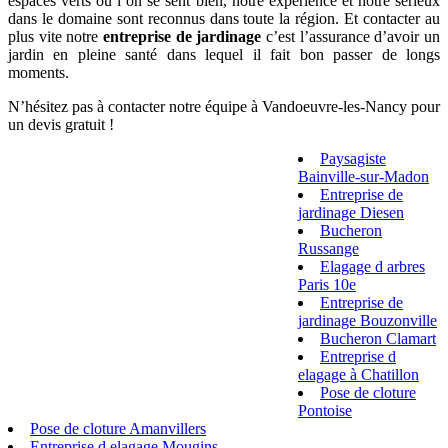
espaces verts où l’on se sent bien, notre expérience et notre sérieux
dans le domaine sont reconnus dans toute la région. Et contacter au
plus vite notre
entreprise de jardinage
c’est l’assurance d’avoir un
jardin en pleine santé dans lequel il fait bon passer de longs
moments.
N’hésitez pas à contacter notre équipe à Vandoeuvre-les-Nancy pour
un devis gratuit !
Paysagiste
Bainville-sur-Madon
Entreprise de
jardinage Diesen
Bucheron
Russange
Elagage d arbres
Paris 10e
Entreprise de
jardinage Bouzonville
Bucheron Clamart
Entreprise d
elagage à Chatillon
Pose de cloture
Pontoise
Pose de cloture Amanvillers
Entreprise d elagage Mougins