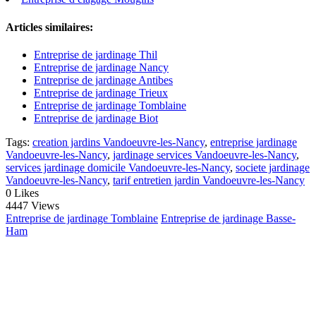
Articles similaires:
Entreprise de jardinage Thil
Entreprise de jardinage Nancy
Entreprise de jardinage Antibes
Entreprise de jardinage Trieux
Entreprise de jardinage Tomblaine
Entreprise de jardinage Biot
Tags:
creation jardins Vandoeuvre-les-Nancy
,
entreprise jardinage
Vandoeuvre-les-Nancy
,
jardinage services Vandoeuvre-les-Nancy
,
services jardinage domicile Vandoeuvre-les-Nancy
,
societe jardinage
Vandoeuvre-les-Nancy
,
tarif entretien jardin Vandoeuvre-les-Nancy
0
Likes
4447 Views
Entreprise de jardinage Tomblaine
Entreprise de jardinage Basse-
Ham