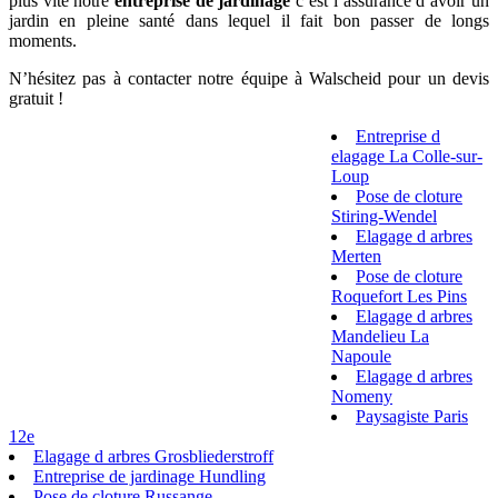
plus vite notre
entreprise de jardinage
c’est l’assurance d’avoir un
jardin en pleine santé dans lequel il fait bon passer de longs
moments.
N’hésitez pas à contacter notre équipe à Walscheid pour un devis
gratuit !
Entreprise d
elagage La Colle-sur-
Loup
Pose de cloture
Stiring-Wendel
Elagage d arbres
Merten
Pose de cloture
Roquefort Les Pins
Elagage d arbres
Mandelieu La
Napoule
Elagage d arbres
Nomeny
Paysagiste Paris
12e
Elagage d arbres Grosbliederstroff
Entreprise de jardinage Hundling
Pose de cloture Russange