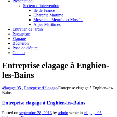
Présentation
Secteur d’intervention
Ile de France
Charente Martime
Moselle et Meurthe et Moselle
Alpes Maritimes
Entretien de jardin
Paysagiste
Elagage
Bûcheron
Pose de clôture
Contact
Entreprise elagage à Enghien-
les-Bains
/
élagage 95
,
Entreprise d'élagage
/
Entreprise elagage à Enghien-les-
Bains
Entreprise elagage à Enghien-les-Bains
Posted on
septembre 28, 2013
by
admin
wrote in
élagage 95
,