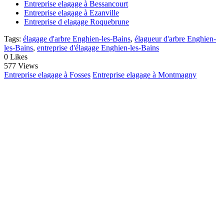
Entreprise elagage à Bessancourt
Entreprise elagage à Ezanville
Entreprise d elagage Roquebrune
Tags:
élagage d'arbre Enghien-les-Bains
,
élagueur d'arbre Enghien-
les-Bains
,
entreprise d'élagage Enghien-les-Bains
0
Likes
577 Views
Entreprise elagage à Fosses
Entreprise elagage à Montmagny