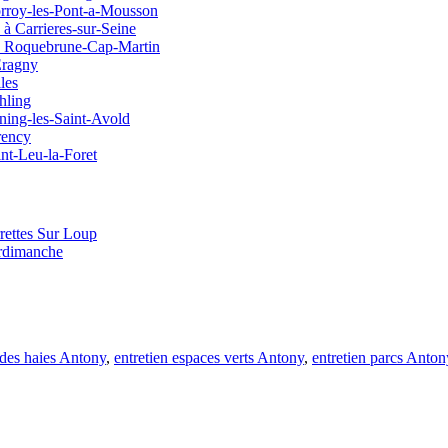
orroy-les-Pont-a-Mousson
 à Carrieres-sur-Seine
ge Roquebrune-Cap-Martin
Eragny
les
hling
ning-les-Saint-Avold
rency
int-Leu-la-Foret
rrettes Sur Loup
urdimanche
 des haies Antony
,
entretien espaces verts Antony
,
entretien parcs Anton