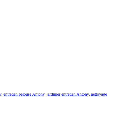
y
,
entretien pelouse Antony
,
jardinier entretien Antony
,
nettoyage