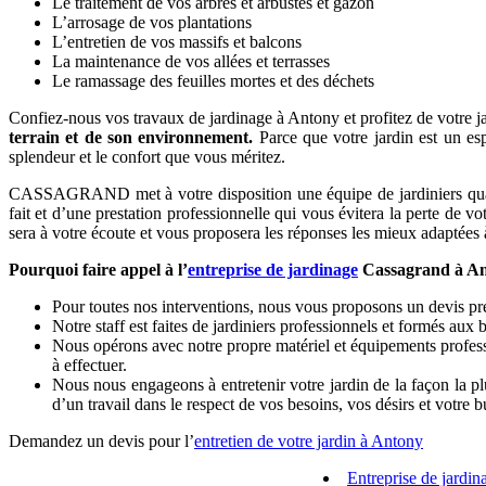
Le traitement de vos arbres et arbustes et gazon
L’arrosage de vos plantations
L’entretien de vos massifs et balcons
La maintenance de vos allées et terrasses
Le ramassage des feuilles mortes et des déchets
Confiez-nous vos travaux de jardinage à Antony et profitez de votre jar
terrain et de son environnement.
Parce que votre jardin est un esp
splendeur et le confort que vous méritez.
CASSAGRAND met à votre disposition une équipe de jardiniers qualifié
fait et d’une prestation professionnelle qui vous évitera la perte de v
sera à votre écoute et vous proposera les réponses les mieux adaptées à 
Pourquoi faire appel à l’
entreprise de jardinage
Cassagrand à An
Pour toutes nos interventions, nous vous proposons un devis préc
Notre staff est faites de jardiniers professionnels et formés aux 
Nous opérons avec notre propre matériel et équipements professi
à effectuer.
Nous nous engageons à entretenir votre jardin de la façon la plu
d’un travail dans le respect de vos besoins, vos désirs et votre b
Demandez un devis pour l’
entretien de votre jardin à Antony
Entreprise de jardi