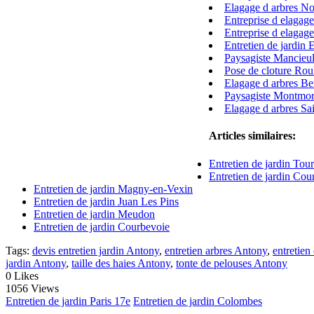
Elagage d arbres N
Entreprise d elagage
Entreprise d elaga
Entretien de jardin 
Paysagiste Mancieul
Pose de cloture Rou
Elagage d arbres Be
Paysagiste Montmo
Elagage d arbres Sa
Articles similaires:
Entretien de jardin Tou
Entretien de jardin Co
Entretien de jardin Magny-en-Vexin
Entretien de jardin Juan Les Pins
Entretien de jardin Meudon
Entretien de jardin Courbevoie
Tags:
devis entretien jardin Antony
,
entretien arbres Antony
,
entretien
jardin Antony
,
taille des haies Antony
,
tonte de pelouses Antony
0
Likes
1056 Views
Entretien de jardin Paris 17e
Entretien de jardin Colombes