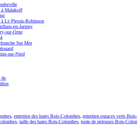
ndreville
e à Malakoff
ing
e à Le Plessis-Robinson
nflans-en-Jarnisy
try-sur-Orne
54
lefranche Sur Mer
ulouard
ting-sur-Nied
s 8e
illon
lombes
,
entretien des haies Bois-Colombes
,
entretien espaces verts Boi
-Colombes
,
taille des haies Bois-Colombes
,
tonte de pelouses Bois-Colo