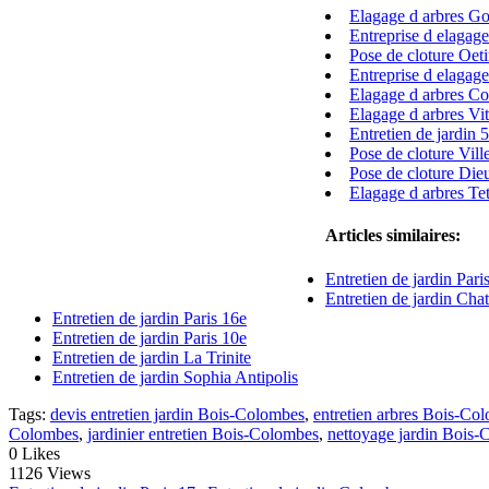
Elagage d arbres Go
Entreprise d elagag
Pose de cloture Oet
Entreprise d elagag
Elagage d arbres Co
Elagage d arbres Vi
Entretien de jardin 
Pose de cloture Vil
Pose de cloture Die
Elagage d arbres Te
Articles similaires:
Entretien de jardin Pari
Entretien de jardin Chat
Entretien de jardin Paris 16e
Entretien de jardin Paris 10e
Entretien de jardin La Trinite
Entretien de jardin Sophia Antipolis
Tags:
devis entretien jardin Bois-Colombes
,
entretien arbres Bois-Co
Colombes
,
jardinier entretien Bois-Colombes
,
nettoyage jardin Bois
0
Likes
1126 Views