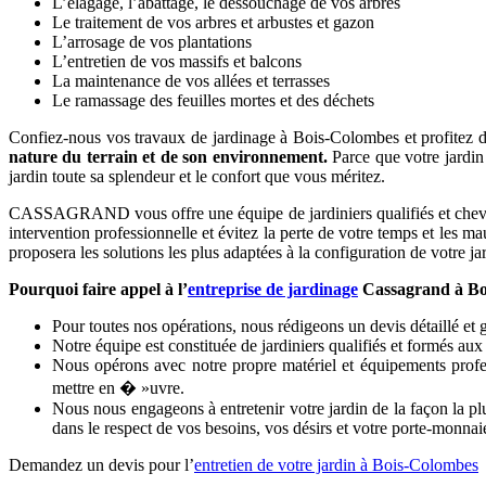
L’élagage, l’abattage, le dessouchage de vos arbres
Le traitement de vos arbres et arbustes et gazon
L’arrosage de vos plantations
L’entretien de vos massifs et balcons
La maintenance de vos allées et terrasses
Le ramassage des feuilles mortes et des déchets
Confiez-nous vos travaux de jardinage à Bois-Colombes et profitez de 
nature du terrain et de son environnement.
Parce que votre jardin
jardin toute sa splendeur et le confort que vous méritez.
CASSAGRAND vous offre une équipe de jardiniers qualifiés et chevronné
intervention professionnelle et évitez la perte de votre temps et les m
proposera les solutions les plus adaptées à la configuration de votre jar
Pourquoi faire appel à l’
entreprise de jardinage
Cassagrand à Bo
Pour toutes nos opérations, nous rédigeons un devis détaillé et gr
Notre équipe est constituée de jardiniers qualifiés et formés au
Nous opérons avec notre propre matériel et équipements profes
mettre en � »uvre.
Nous nous engageons à entretenir votre jardin de la façon la plu
dans le respect de vos besoins, vos désirs et votre porte-monnai
Demandez un devis pour l’
entretien de votre jardin à Bois-Colombes