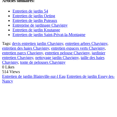
Articles similaires:
Entretien de jardin 54
Entretien de jardin Oeting
Entretien de jardin Puteaux
Entreprise de jardinage Chavigny
Entretien de jardin Knutange
Entretien de jardin Saint-Privat-la-Montagne
Tags:
devis entretien jardin Chavigny
,
entretien arbres Chavigny
,
entretien des haies Chavigny
,
entretien espaces verts Chavigny
,
entretien parcs Chavigny
,
entretien pelouse Chavigny
,
jardinier
entretien Chavigny
,
nettoyage jardin Chavigny
,
taille des haies
Chavigny
,
tonte de pelouses Chavigny
0
Likes
514 Views
Entretien de jardin Blainville-sur-l Eau
Entretien de jardin Essey-les-
Nancy