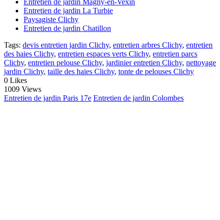
Entretien de jardin Magny-en-Vexin
Entretien de jardin La Turbie
Paysagiste Clichy
Entretien de jardin Chatillon
Tags:
devis entretien jardin Clichy
,
entretien arbres Clichy
,
entretien
des haies Clichy
,
entretien espaces verts Clichy
,
entretien parcs
Clichy
,
entretien pelouse Clichy
,
jardinier entretien Clichy
,
nettoyage
jardin Clichy
,
taille des haies Clichy
,
tonte de pelouses Clichy
0
Likes
1009 Views
Entretien de jardin Paris 17e
Entretien de jardin Colombes