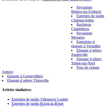
Paysagiste
Behren-les-Forbach
Entretien de jardin
Chateau-Salins
Bucheron
Chanteheux
Paysagiste
Mougins
Entreprise d
elagage à Versailles
Elagage d arbres
Joudreville
Elagage d arbres
Teting-sur-Nied
Pose de cloture
Antony
Elagage à Gennevilliers
Elagage d arbres Thionville
Articles similaires:
Entretien de jardin Villeneuve Loubet
Entretien de jardin Bourg-la-Reine