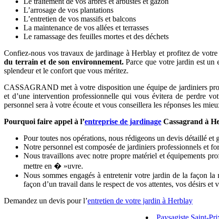
Le traitement de vos arbres et arbustes et gazon
L’arrosage de vos plantations
L’entretien de vos massifs et balcons
La maintenance de vos allées et terrasses
Le ramassage des feuilles mortes et des déchets
Confiez-nous vos travaux de jardinage à Herblay et profitez de votre j
du terrain et de son environnement.
Parce que votre jardin est un 
splendeur et le confort que vous méritez.
CASSAGRAND met à votre disposition une équipe de jardiniers professio
et d’une intervention professionnelle qui vous évitera de perdre vo
personnel sera à votre écoute et vous conseillera les réponses les mieux
Pourquoi faire appel à l’
entreprise de jardinage
Cassagrand à He
Pour toutes nos opérations, nous rédigeons un devis détaillé et gr
Notre personnel est composée de jardiniers professionnels et f
Nous travaillons avec notre propre matériel et équipements prof
mettre en � »uvre.
Nous sommes engagés à entretenir votre jardin de la façon la m
façon d’un travail dans le respect de vos attentes, vos désirs et 
Demandez un devis pour l’
entretien de votre jardin à Herblay
Paysagiste Saint-Pri