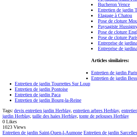
Bucheron Vence
Entretien de jardin 
Elagage à Chatou
Pose de cloture Mo
Paysagiste Hussign
Pose de cloture Eng
Pose de cloture Pari
Entreprise de jardi
Entreprise de jardin
Articles similaires:
Entretien de jardin Pari
Entretien de jardin Bes
Entretien de jardin Tourrettes Sur Loup
Entretien de jardin Pontoise
Entretien de jardin Paca
Entretien de jardin Bourg-la-Reine
Tags:
devis entretien jardin Herblay
,
entretien arbres Herblay
,
entretie
jardin Herblay
,
taille des haies Herblay
,
tonte de pelouses Herblay
0
Likes
1023 Views
Entretien de jardin Saint-Ouen-l-Aumone
Entretien de jardin Sarcelle