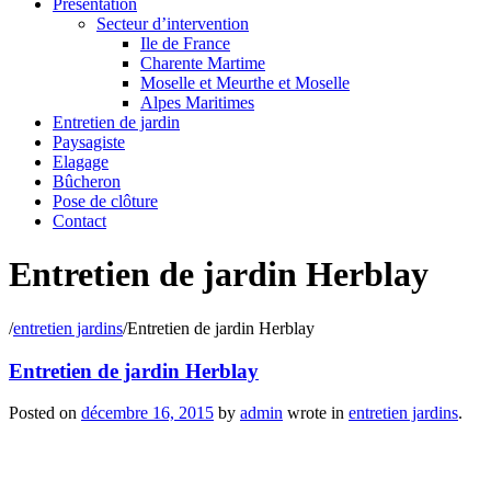
Présentation
Secteur d’intervention
Ile de France
Charente Martime
Moselle et Meurthe et Moselle
Alpes Maritimes
Entretien de jardin
Paysagiste
Elagage
Bûcheron
Pose de clôture
Contact
Entretien de jardin Herblay
/
entretien jardins
/
Entretien de jardin Herblay
Entretien de jardin Herblay
Posted on
décembre 16, 2015
by
admin
wrote in
entretien jardins
.