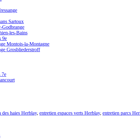
Tressange
uans Sartoux
y-Godbrange
hien-les-Bains
s 9e
nage Montois-la-Montagne
age Grosbliederstroff
s 7e
sancourt
n des haies Herblay
,
entretien espaces verts Herblay
,
entretien parcs Her
s