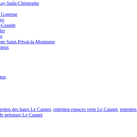
Lay-Saint-Christophe
à Gonesse
res
e-Grande
ler
ge
nage Saint-Privat-la-Montagne
gneux
ton
tretien des haies Le Cannet
,
entretien espaces verts Le Cannet
,
entretie
 de pelouses Le Cannet