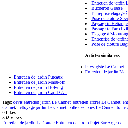
Entretien de jardin 
Bucheron Grasse
Entreprise elagage 
Pose de cloture Sev
Paysagiste Hettang
Paysagiste Farschvil
Elagage à Montrou
Entreprise de jardi
Pose de cloture Ba
Articles similaires:
Paysagiste Le Cannet
Entretien de jardin Men
Entretien de jardin Puteaux
Entretien de jardin Malakoff
Entretien de jardin Holving
Entretien de jardin Cap D Ail
Tags:
devis entretien jardin Le Cannet
,
entretien arbres Le Cannet
,
en
Cannet
,
nettoyage jardin Le Cannet
,
taille des haies Le Cannet
,
tonte
0
Likes
802 Views
Entretien de jardin La Gaude
Entretien de jardin Pujet Sur Argens