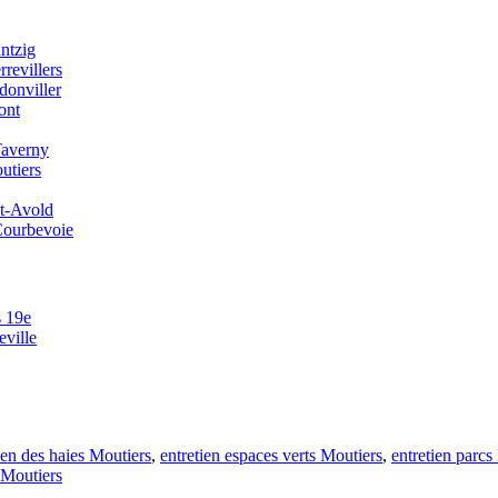
ntzig
rrevillers
donviller
ont
Taverny
utiers
nt-Avold
 Courbevoie
s 19e
eville
ien des haies Moutiers
,
entretien espaces verts Moutiers
,
entretien parcs
 Moutiers