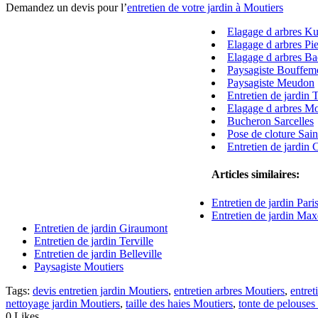
Demandez un devis pour l’
entretien de votre jardin à Moutiers
Elagage d arbres Ku
Elagage d arbres Pie
Elagage d arbres Ba
Paysagiste Bouffem
Paysagiste Meudon
Entretien de jardin 
Elagage d arbres Mo
Bucheron Sarcelles
Pose de cloture Sai
Entretien de jardin
Articles similaires:
Entretien de jardin Pari
Entretien de jardin Max
Entretien de jardin Giraumont
Entretien de jardin Terville
Entretien de jardin Belleville
Paysagiste Moutiers
Tags:
devis entretien jardin Moutiers
,
entretien arbres Moutiers
,
entret
nettoyage jardin Moutiers
,
taille des haies Moutiers
,
tonte de pelouses
0
Likes