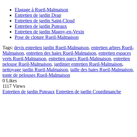
Elagage à Rueil-Malmaison
Entretien de jardin Drap
Entretien de jardin Saint-Cloud
Entretien de jardin Puteaux
Entretien de jardin Magny-en-Vexin
Pose de cloture Rueil-Malmaison
Tags:
devis entretien jardin Rueil-Malmaison
,
entretien arbres Rueil-
Malmaison
,
entretien des haies Rueil-Malmaison
,
entretien espaces
verts Rueil-Malmaison
,
entretien parcs Rueil-Malmaison
,
entretien
pelouse Rueil-Malmaison
,
jardinier entretien Rueil-Malmaison
,
nettoyage jardin Rueil-Malmaison
,
taille des haies Rueil-Malmaison
,
tonte de pelouses Rueil-Malmaison
0
Likes
1117 Views
Entretien de jardin Puteaux
Entretien de jardin Courdimanche