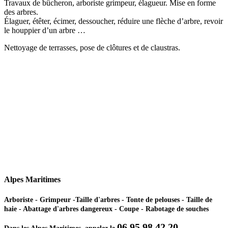
Travaux de bûcheron, arboriste grimpeur, élagueur. Mise en forme
des arbres.
Élaguer, étêter, écimer, dessoucher, réduire une flèche d’arbre, revoir
le houppier d’un arbre …
Nettoyage de terrasses, pose de clôtures et de claustras.
Alpes Maritimes
Arboriste - Grimpeur -Taille d'arbres - Tonte de pelouses - Taille de
haie - Abattage d'arbres dangereux - Coupe - Rabotage de souches
06 95 98 42 20