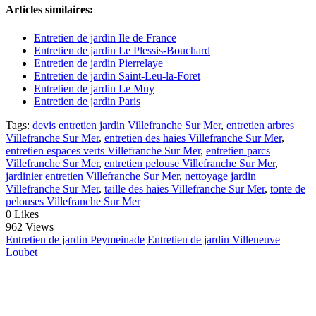
Articles similaires:
Entretien de jardin Ile de France
Entretien de jardin Le Plessis-Bouchard
Entretien de jardin Pierrelaye
Entretien de jardin Saint-Leu-la-Foret
Entretien de jardin Le Muy
Entretien de jardin Paris
Tags:
devis entretien jardin Villefranche Sur Mer
,
entretien arbres
Villefranche Sur Mer
,
entretien des haies Villefranche Sur Mer
,
entretien espaces verts Villefranche Sur Mer
,
entretien parcs
Villefranche Sur Mer
,
entretien pelouse Villefranche Sur Mer
,
jardinier entretien Villefranche Sur Mer
,
nettoyage jardin
Villefranche Sur Mer
,
taille des haies Villefranche Sur Mer
,
tonte de
pelouses Villefranche Sur Mer
0
Likes
962 Views
Entretien de jardin Peymeinade
Entretien de jardin Villeneuve
Loubet