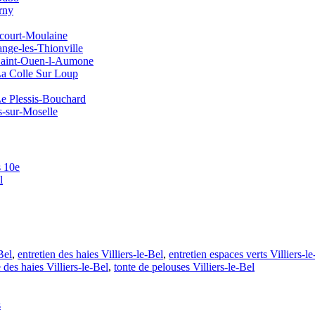
rny
ucourt-Moulaine
ange-les-Thionville
 Saint-Ouen-l-Aumone
 La Colle Sur Loup
 Le Plessis-Bouchard
s-sur-Moselle
s 10e
l
Bel
,
entretien des haies Villiers-le-Bel
,
entretien espaces verts Villiers-l
e des haies Villiers-le-Bel
,
tonte de pelouses Villiers-le-Bel
s