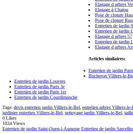
Elagage d arbres Ve
Elagage à Chatou
Pose de cloture Ha
Pose de cloture Rur
Entretien de jardin
Entretien de jardin
Elagage d arbres 57
Entretien de jardin
Elagage d arbres Ar
Articles similaires:
Entretien de jardin Pari
Bucheron Villiers-le-Be
Entretien de jardin Louvres
Entretien de jardin Paris 3e
Entretien de jardin Paris 1er
Entretien de jardin Courdimanche
Tags:
devis entretien jardin Villiers-le-Bel
,
entretien arbres Villiers-le-
jardinier entretien Villiers-le-Bel
,
nettoyage jardin Villiers-le-Bel
,
taill
0
Likes
1024 Views
Entretien de jardin Saint-Ouen-l-Aumone
Entretien de jardin Sarcelle