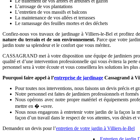
Le traitement de vos arbres et arbustes et gazon
L’arrosage de vos plantations
L’entretien de vos massifs et balcons
La maintenance de vos allées et terrasses
Le ramassage des feuilles mortes et des déchets
Confiez-nous vos travaux de jardinage à Villiers-le-Bel et profitez de 
nature du terrain et de son environnement.
Parce que votre jardin
jardin toute sa splendeur et le confort que vous méritez.
CASSAGRAND met à votre disposition une équipe de jardiniers professio
qualité et d’une intervention professionnelle qui vous évitera la perte
personnel sera à votre écoute et vous conseillera les solutions les plus
Pourquoi faire appel à l’
entreprise de jardinage
Cassagrand à Vill
Pour toutes nos interventions, nous faisons un devis précis et gr
Notre personnel est faites de jardiniers professionnels et formés
Nous opérons avec notre propre matériel et équipements profes
mettre en � »uvre.
Nous nous engageons à entretenir votre jardin de la façon la mi
façon d’un travail dans le respect de vos attentes, vos désirs et
Demandez un devis pour l’
entretien de votre jardin à Villiers-le-Bel
Entretien de jardin