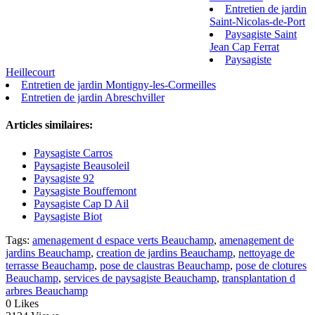
Entretien de jardin
Saint-Nicolas-de-Port
Paysagiste Saint
Jean Cap Ferrat
Paysagiste
Heillecourt
Entretien de jardin Montigny-les-Cormeilles
Entretien de jardin Abreschviller
Articles similaires:
Paysagiste Carros
Paysagiste Beausoleil
Paysagiste 92
Paysagiste Bouffemont
Paysagiste Cap D Ail
Paysagiste Biot
Tags:
amenagement d espace verts Beauchamp
,
amenagement de
jardins Beauchamp
,
creation de jardins Beauchamp
,
nettoyage de
terrasse Beauchamp
,
pose de claustras Beauchamp
,
pose de clotures
Beauchamp
,
services de paysagiste Beauchamp
,
transplantation d
arbres Beauchamp
0
Likes