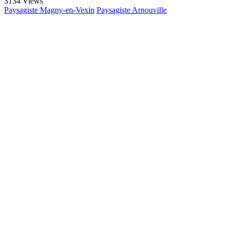
3134 Views
Paysagiste Magny-en-Vexin
Paysagiste Arnouville