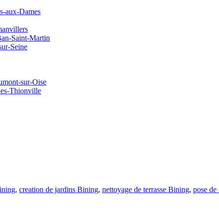
es-aux-Dames
anvillers
Ban-Saint-Martin
sur-Seine
aumont-sur-Oise
es-Thionville
ining
,
creation de jardins Bining
,
nettoyage de terrasse Bining
,
pose de 