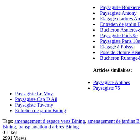
Paysagiste Bouxier
Paysagiste Antony
Elagage d arbres Am
Entretien de jardin 
Bucheron Asnieres-
Paysagiste Paris 9e
Paysagiste Paris 18e
Elagage à Poissy
Pose de cloture Be
Bucheron Rurange-l
Articles similaires:
Paysagiste Antibes
Paysagiste 75
Paysagiste Le Muy
Paysagiste Cap D Ail
Paysagiste Taverny
Entretien de jardin Bining
Tags:
amenagement d espace verts Bining
,
amenagement de jardins B
Bining
,
transplantation d arbres Bining
0
Likes
2991 Views