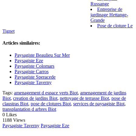
Russange
Entreprise de
jardinage Hettange-
Grande
Pose de cloture Le
Tignet
Articles similaires:
Paysagiste Beaulieu Sur Mer
Paysagiste Eze
Paysagiste Colomars
Paysagiste Carros
Paysagiste Speracede
Paysagiste Taverny
Tags:
amenagement d espace verts Biot
,
amenagement de jardins
Biot
,
creation de jardins Biot
,
nettoyage de terrasse Biot
,
pose de
claustras Biot
,
pose de clotures Biot
,
services de paysagiste Biot
,
transplantation d arbres Biot
0
Likes
1188 Views
Paysagiste Taverny
Paysagiste Eze