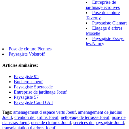
Entreprise de
jardinage ecrouves
Pose de cloture
Taverny
Paysagiste Clamart
Elagage d arbres
Moselle
Paysagiste Essey-
les-Nancy
Pose de cloture Piennes
Paysagiste Volstroff
Articles similaires:
Paysagiste 95
Bucheron Joeuf
Paysagiste Speracede
Entreprise de jardinage Joeuf
Paysagiste 57
Paysagiste Cap D Ail
Tags:
amenagement d espace verts Joeuf
,
amenagement de jardins
Joeuf
,
creation de jardins Joeuf
,
nettoyage de terrasse Joeuf
,
pose de
claustras Joeuf
,
pose de clotures Joeuf
,
services de paysagiste Joeuf
,
transplantation d arbres Joeuf