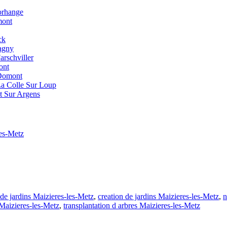
orhange
mont
ck
ragny
arschviller
ont
 Domont
 La Colle Sur Loup
et Sur Argens
les-Metz
e jardins Maizieres-les-Metz
,
creation de jardins Maizieres-les-Metz
,
n
 Maizieres-les-Metz
,
transplantation d arbres Maizieres-les-Metz