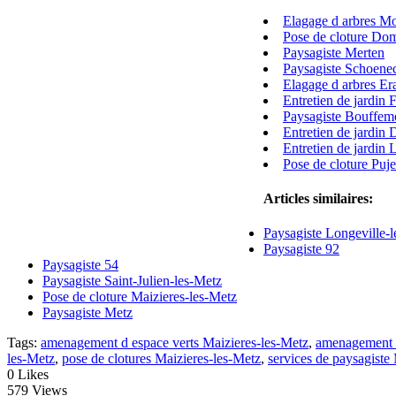
Elagage d arbres M
Pose de cloture Do
Paysagiste Merten
Paysagiste Schoene
Elagage d arbres E
Entretien de jardin F
Paysagiste Bouffem
Entretien de jardin
Entretien de jardin
Pose de cloture Puj
Articles similaires:
Paysagiste Longeville-
Paysagiste 92
Paysagiste 54
Paysagiste Saint-Julien-les-Metz
Pose de cloture Maizieres-les-Metz
Paysagiste Metz
Tags:
amenagement d espace verts Maizieres-les-Metz
,
amenagement d
les-Metz
,
pose de clotures Maizieres-les-Metz
,
services de paysagiste
0
Likes
579 Views