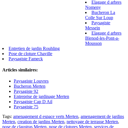
Elagage d arbres
Nomeny
Bucheron La
Colle Sur Loup
Paysagiste
Messein
Elagage d arbres
Blenod-les-Pont-a-
Mousson
Entretien de jardin Rouhling
Pose de cloture Chaville
Paysagiste Fameck
Articles similaires:
Paysagiste Louvres
Bucheron Merten
Paysagiste 92
Entreprise de jardinage Merten
Paysagiste Cap D Ail
Paysagiste 75
Tags:
amenagement d espace verts Merten
,
amenagement de jardins
Merten
,
creation de jardins Merten
,
nettoyage de terrasse Merten
,
pose de claustras Merten
,
pose de clotures Merten
,
services de