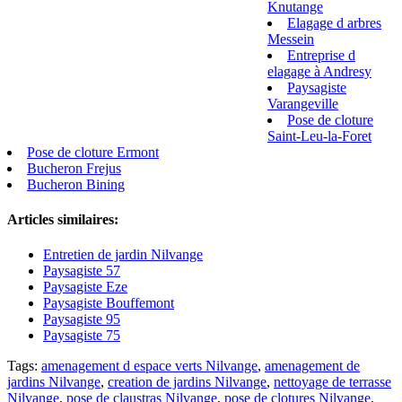
Knutange
Elagage d arbres
Messein
Entreprise d
elagage à Andresy
Paysagiste
Varangeville
Pose de cloture
Saint-Leu-la-Foret
Pose de cloture Ermont
Bucheron Frejus
Bucheron Bining
Articles similaires:
Entretien de jardin Nilvange
Paysagiste 57
Paysagiste Eze
Paysagiste Bouffemont
Paysagiste 95
Paysagiste 75
Tags:
amenagement d espace verts Nilvange
,
amenagement de
jardins Nilvange
,
creation de jardins Nilvange
,
nettoyage de terrasse
Nilvange
,
pose de claustras Nilvange
,
pose de clotures Nilvange
,