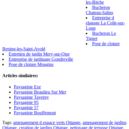
les-Bitche
Bucheron
Chateau-Salins
Entreprise d
elagage La Colle-sur-
Loup
Bucheron Le
Tignet
Pose de cloture
Bening-les-Saint-Avold
Entretien de jardin Mery-sur-Oise
Entreprise de jardinage Gondreville
Pose de cloture Mougins
Articles similaires:
Paysagiste Eze
Paysagiste Beaulieu Sur Mer
Paysagiste Taverny
Paysagiste 95
Paysagiste 57
Paysagiste Bouffemont
Tags:
amenagement d espace verts Ottange
,
amenagement de jardins
Ottange
,
creation de jardins Ottange
,
nettoyage de terrasse Ottange
,