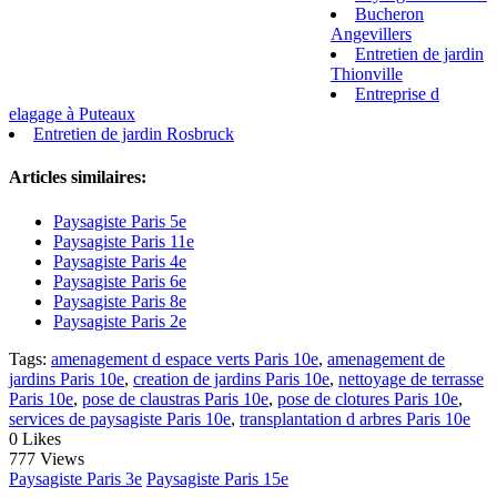
Bucheron
Angevillers
Entretien de jardin
Thionville
Entreprise d
elagage à Puteaux
Entretien de jardin Rosbruck
Articles similaires:
Paysagiste Paris 5e
Paysagiste Paris 11e
Paysagiste Paris 4e
Paysagiste Paris 6e
Paysagiste Paris 8e
Paysagiste Paris 2e
Tags:
amenagement d espace verts Paris 10e
,
amenagement de
jardins Paris 10e
,
creation de jardins Paris 10e
,
nettoyage de terrasse
Paris 10e
,
pose de claustras Paris 10e
,
pose de clotures Paris 10e
,
services de paysagiste Paris 10e
,
transplantation d arbres Paris 10e
0
Likes
777 Views
Paysagiste Paris 3e
Paysagiste Paris 15e