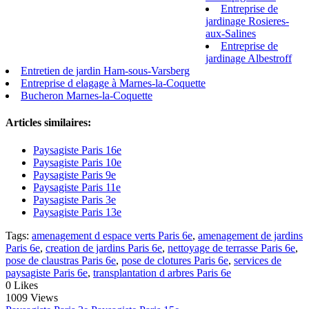
Entreprise de
jardinage Rosieres-
aux-Salines
Entreprise de
jardinage Albestroff
Entretien de jardin Ham-sous-Varsberg
Entreprise d elagage à Marnes-la-Coquette
Bucheron Marnes-la-Coquette
Articles similaires:
Paysagiste Paris 16e
Paysagiste Paris 10e
Paysagiste Paris 9e
Paysagiste Paris 11e
Paysagiste Paris 3e
Paysagiste Paris 13e
Tags:
amenagement d espace verts Paris 6e
,
amenagement de jardins
Paris 6e
,
creation de jardins Paris 6e
,
nettoyage de terrasse Paris 6e
,
pose de claustras Paris 6e
,
pose de clotures Paris 6e
,
services de
paysagiste Paris 6e
,
transplantation d arbres Paris 6e
0
Likes
1009 Views