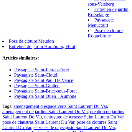
sous-Varsberg
Entretien de jardin
Rosselange
Paysagiste
Menucourt
Pose de cloture
Roquebrune
Pose de cloture Meudon
Entretien de jardin Hombourg-Haut
Articles similaires:
Paysagiste Saint-Leu-la-Foret
Paysagiste Saint-Cloud
Paysagiste Saint Paul De Vence
Paysagiste Saint-Gratien
Paysagiste Saint-Brice-sous-Foret
Paysagiste Saint-Ouen-l-Aumone
Tags:
amenagement d espace verts Saint Laurent Du Var
,
amenagement de jardins Saint Laurent Du Var
,
creation de jardins
Saint Laurent Du Var
,
nettoyage de terrasse Saint Laurent Du Var
,
pose de claustras Saint Laurent Du Var
,
pose de clotures Saint
Laurent Du Var
,
services de paysagiste Saint Laurent Du Var
,