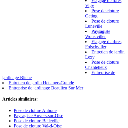
Elagage d arbres
Vigy
Pose de cloture
Oeting
Pose de cloture
Luneville
Paysagiste
Woustviller
Elagage d arbres
Folschviller
Entretien de jardin
Lexy
Pose de cloture
Chanteheux
Entreprise de
jardinage Bitche
Entretien de jardin Hettange-Grande
Entreprise de jardinage Beaulieu Sur Mer
Articles similaires:
Pose de cloture Auboue
Paysagiste Auvers-sur-Oise
Pose de cloture Belleville
Pose de cloture Val-d-Oise