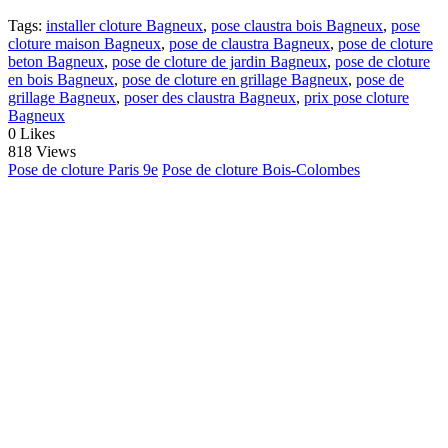
Tags:
installer cloture Bagneux
,
pose claustra bois Bagneux
,
pose
cloture maison Bagneux
,
pose de claustra Bagneux
,
pose de cloture
beton Bagneux
,
pose de cloture de jardin Bagneux
,
pose de cloture
en bois Bagneux
,
pose de cloture en grillage Bagneux
,
pose de
grillage Bagneux
,
poser des claustra Bagneux
,
prix pose cloture
Bagneux
0
Likes
818 Views
Pose de cloture Paris 9e
Pose de cloture Bois-Colombes