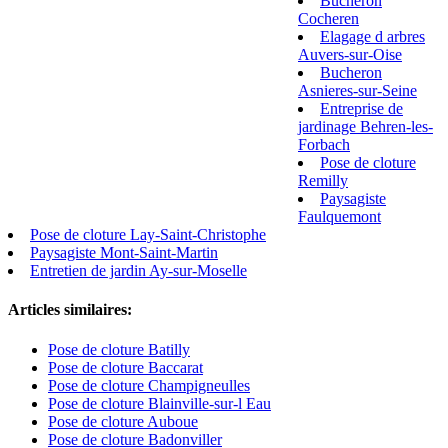
Bucheron
Cocheren
Elagage d arbres
Auvers-sur-Oise
Bucheron
Asnieres-sur-Seine
Entreprise de
jardinage Behren-les-
Forbach
Pose de cloture
Remilly
Paysagiste
Faulquemont
Pose de cloture Lay-Saint-Christophe
Paysagiste Mont-Saint-Martin
Entretien de jardin Ay-sur-Moselle
Articles similaires:
Pose de cloture Batilly
Pose de cloture Baccarat
Pose de cloture Champigneulles
Pose de cloture Blainville-sur-l Eau
Pose de cloture Auboue
Pose de cloture Badonviller