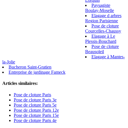
Lorquin
Paysagiste
Boulay-Moselle
Elagage d arbres
Region Parisienne
Pose de cloture
Courcelles-Chaussy
Elagage à Le
Plessis-Bouchard
Pose de cloture
Beausoleil
Elagage à Mantes-
la-Jolie
Bucheron Saint-Gratien
Entreprise de jardinage Fameck
Articles similaires:
Pose de cloture Paris
Pose de cloture Paris 3e
Pose de cloture Paris 5e
Pose de cloture Paris 12e
Pose de cloture Paris 15e
Pose de cloture Paris 4e