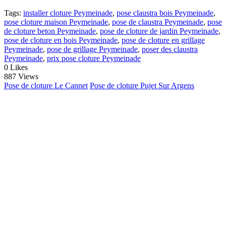
Tags:
installer cloture Peymeinade
,
pose claustra bois Peymeinade
,
pose cloture maison Peymeinade
,
pose de claustra Peymeinade
,
pose
de cloture beton Peymeinade
,
pose de cloture de jardin Peymeinade
,
pose de cloture en bois Peymeinade
,
pose de cloture en grillage
Peymeinade
,
pose de grillage Peymeinade
,
poser des claustra
Peymeinade
,
prix pose cloture Peymeinade
0
Likes
887 Views
Pose de cloture Le Cannet
Pose de cloture Pujet Sur Argens